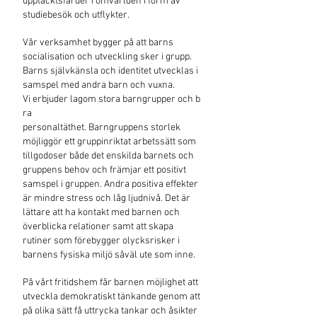
upptäcktsfärder i omvärlden i form av
studiebesök och utflykter.
Vår verksamhet bygger på att barns
socialisation och utveckling sker i grupp.
Barns självkänsla och identitet utvecklas i
samspel med andra barn och vuxna.
Vi erbjuder lagom stora barngrupper och b
ra
personaltäthet. Barngruppens storlek
möjliggör ett gruppinriktat arbetssätt som
tillgodoser både det enskilda barnets och
gruppens behov och främjar ett positivt
samspel i gruppen. Andra positiva effekter
är mindre stress och låg ljudnivå. Det är
lättare att ha kontakt med barnen och
överblicka relationer samt att skapa
rutiner som förebygger olycksrisker i
barnens fysiska miljö
såväl ute som inne.
På vårt fritidshem får barnen möjlighet att
utveckla demokratiskt tänkande genom att
på olika sätt få uttrycka tankar och åsikter