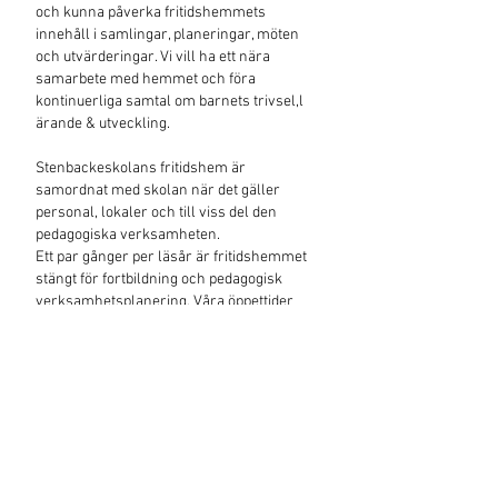
och kunna påverka fritidshemmets
innehåll i samlingar, planeringar, möten
och utvärderingar. Vi vill ha ett nära
samarbete med hemmet och föra
kontinuerliga samtal om barnets trivsel,l
ärande & utveckling.
Stenbackeskolans fritidshem är
samordnat med skolan när det gäller
personal, lokaler och till viss del den
pedagogiska verksamheten.
Ett par gånger per läsår är fritidshemmet
stängt för fortbildning och pedagogisk
verksamhetsplanering. Våra öppettider
anpassas till föräldrarnas arbete eller
studier.
BLANKETTER
TILL FRITIDS